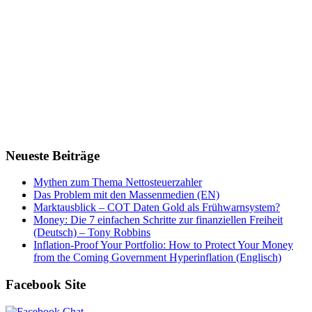
Neueste Beiträge
Mythen zum Thema Nettosteuerzahler
Das Problem mit den Massenmedien (EN)
Marktausblick – COT Daten Gold als Frühwarnsystem?
Money: Die 7 einfachen Schritte zur finanziellen Freiheit
(Deutsch) – Tony Robbins
Inflation-Proof Your Portfolio: How to Protect Your Money
from the Coming Government Hyperinflation (Englisch)
Facebook Site