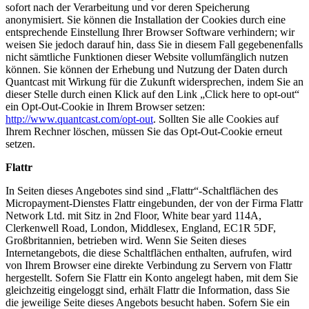
sofort nach der Verarbeitung und vor deren Speicherung
anonymisiert. Sie können die Installation der Cookies durch eine
entsprechende Einstellung Ihrer Browser Software verhindern; wir
weisen Sie jedoch darauf hin, dass Sie in diesem Fall gegebenenfalls
nicht sämtliche Funktionen dieser Website vollumfänglich nutzen
können. Sie können der Erhebung und Nutzung der Daten durch
Quantcast mit Wirkung für die Zukunft widersprechen, indem Sie an
dieser Stelle durch einen Klick auf den Link „Click here to opt-out“
ein Opt-Out-Cookie in Ihrem Browser setzen:
http://www.quantcast.com/opt-out
. Sollten Sie alle Cookies auf
Ihrem Rechner löschen, müssen Sie das Opt-Out-Cookie erneut
setzen.
Flattr
In Seiten dieses Angebotes sind sind „Flattr“-Schaltflächen des
Micropayment-Dienstes Flattr eingebunden, der von der Firma Flattr
Network Ltd. mit Sitz in 2nd Floor, White bear yard 114A,
Clerkenwell Road, London, Middlesex, England, EC1R 5DF,
Großbritannien, betrieben wird. Wenn Sie Seiten dieses
Internetangebots, die diese Schaltflächen enthalten, aufrufen, wird
von Ihrem Browser eine direkte Verbindung zu Servern von Flattr
hergestellt. Sofern Sie Flattr ein Konto angelegt haben, mit dem Sie
gleichzeitig eingeloggt sind, erhält Flattr die Information, dass Sie
die jeweilige Seite dieses Angebots besucht haben. Sofern Sie ein