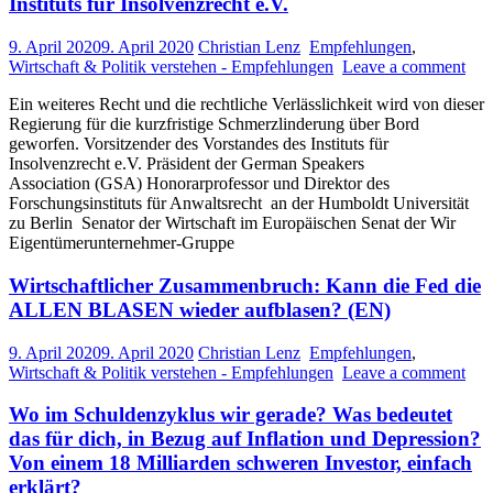
Instituts für Insolvenzrecht e.V.
9. April 2020
9. April 2020
Christian Lenz
Empfehlungen
,
Wirtschaft & Politik verstehen - Empfehlungen
Leave a comment
Ein weiteres Recht und die rechtliche Verlässlichkeit wird von dieser
Regierung für die kurzfristige Schmerzlinderung über Bord
geworfen. Vorsitzender des Vorstandes des Instituts für
Insolvenzrecht e.V. Präsident der German Speakers
Association (GSA) Honorarprofessor und Direktor des
Forschungsinstituts für Anwaltsrecht an der Humboldt Universität
zu Berlin Senator der Wirtschaft im Europäischen Senat der Wir
Eigentümerunternehmer-Gruppe
Wirtschaftlicher Zusammenbruch: Kann die Fed die
ALLEN BLASEN wieder aufblasen? (EN)
9. April 2020
9. April 2020
Christian Lenz
Empfehlungen
,
Wirtschaft & Politik verstehen - Empfehlungen
Leave a comment
Wo im Schuldenzyklus wir gerade? Was bedeutet
das für dich, in Bezug auf Inflation und Depression?
Von einem 18 Milliarden schweren Investor, einfach
erklärt?