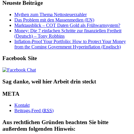
Neueste Beiträge
Mythen zum Thema Nettosteuerzahler
Das Problem mit den Massenmedien (EN)
Marktausblick – COT Daten Gold als Frühwarnsystem?
Money: Die 7 einfachen Schritte zur finanziellen Freiheit
(Deutsch) – Tony Robbins
Inflation-Proof Your Portfolio: How to Protect Your Money
from the Coming Government Hyperinflation (Englisch)
Facebook Site
Sag danke, weil hier Arbeit drin steckt
META
Kontakt
Beitrags-Feed (
RSS
)
Aus rechtlichen Gründen beachten Sie bitte
außerdem folgenden Hinweis: