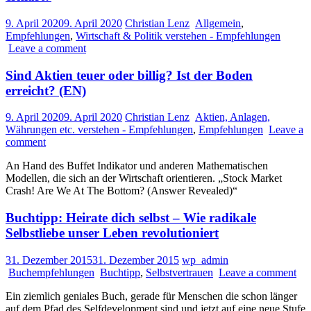
9. April 2020
9. April 2020
Christian Lenz
Allgemein
,
Empfehlungen
,
Wirtschaft & Politik verstehen - Empfehlungen
Leave a comment
Sind Aktien teuer oder billig? Ist der Boden
erreicht? (EN)
9. April 2020
9. April 2020
Christian Lenz
Aktien, Anlagen,
Währungen etc. verstehen - Empfehlungen
,
Empfehlungen
Leave a
comment
An Hand des Buffet Indikator und anderen Mathematischen
Modellen, die sich an der Wirtschaft orientieren. „Stock Market
Crash! Are We At The Bottom? (Answer Revealed)“
Buchtipp: Heirate dich selbst – Wie radikale
Selbstliebe unser Leben revolutioniert
31. Dezember 2015
31. Dezember 2015
wp_admin
Buchempfehlungen
Buchtipp
,
Selbstvertrauen
Leave a comment
Ein ziemlich geniales Buch, gerade für Menschen die schon länger
auf dem Pfad des Selfdevelopment sind und jetzt auf eine neue Stufe