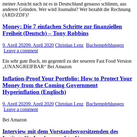
meiner Ansicht nach ist es in Deutschland genauso schlimm, aus
anderen Gründen. Wer wird Journalist? Wer bezahlt die Rechnung
(ARD/ZDF)?
Money: Die 7 einfachen Schritte zur finanziellen
Freiheit (Deutsch) – Tony Robbins
9. April 2020
9. April 2020
Christian Lenz
Buchempfehlungen
Leave a comment
Ein sehr gute Buch, im gegenteil zu der neueren Fast Food Version
„UNANGREIFBAR“ Bei Amazon
Inflation-Proof Your Portfolio: How to Protect Your
Money from the Coming Government
Hyperinflation (Englisch)
9. April 2020
9. April 2020
Christian Lenz
Buchempfehlungen
Leave a comment
Bei Amazon
Interview mit dem Vorstandesvorsitzenden des