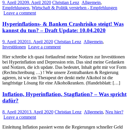
9. April 2020
9. April 2020
Christian Lenz
Allgemein
,
Empfehlungen
,
Wirtschaft & Politik verstehen - Empfehlungen
Leave a comment
Hyperinflations- & Banken Crashrisiko steigt! Was
kannst du tun? – Draft Update: 10.04.2020
9. April 2020
11. April 2020
Christian Lenz
Allgemein
,
Investitionen
Leave a comment
Hier schreibe ich quasi fortlaufend meine Notizen zur Investitionen
bei Hyperinflation und Depression rein. Das sind meine Gedanken
und Notizen, die ich update. Das bedeutet, Inhalt geht mir vor Form
(Rechtschreibung …) ! Wie unsere Zentralbanken & Regierung
agieren, ist wie ein Therapeut der denkt mehr Alkohol ist die
langfristige Lösung für eine Alkoholkranken. (Handelsblatt: […]
Inflation, Hyperinflation, Stagflation? – Was spricht
dafür?
8. April 2020
13. April 2020
Christian Lenz
Allgemein
,
Neu hier?
Leave a comment
Einleitung Inflation passiert wenn die Regierungen schneller Geld