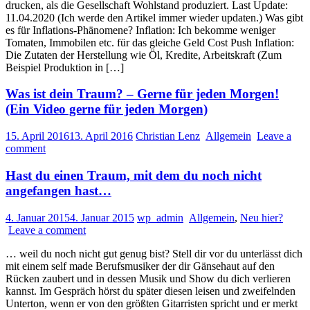
drucken, als die Gesellschaft Wohlstand produziert. Last Update:
11.04.2020 (Ich werde den Artikel immer wieder updaten.) Was gibt
es für Inflations-Phänomene? Inflation: Ich bekomme weniger
Tomaten, Immobilen etc. für das gleiche Geld Cost Push Inflation:
Die Zutaten der Herstellung wie Öl, Kredite, Arbeitskraft (Zum
Beispiel Produktion in […]
Was ist dein Traum? – Gerne für jeden Morgen!
(Ein Video gerne für jeden Morgen)
15. April 2016
13. April 2016
Christian Lenz
Allgemein
Leave a
comment
Hast du einen Traum, mit dem du noch nicht
angefangen hast…
4. Januar 2015
4. Januar 2015
wp_admin
Allgemein
,
Neu hier?
Leave a comment
… weil du noch nicht gut genug bist? Stell dir vor du unterlässt dich
mit einem self made Berufsmusiker der dir Gänsehaut auf den
Rücken zaubert und in dessen Musik und Show du dich verlieren
kannst. Im Gespräch hörst du später diesen leisen und zweifelnden
Unterton, wenn er von den größten Gitarristen spricht und er merkt